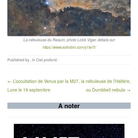
La nébuleuse du Requin, photo Loïck Vige
r,
détails sur
https://www.astrobin.com/y1te7l/
Published by
, in
Ciel profond
.
Post navigation
← L’occultation de Venus par la
M27, la nébuleuse de l’Haltère,
Lune le 19 septembre
ou Dumbbell nebula →
A noter