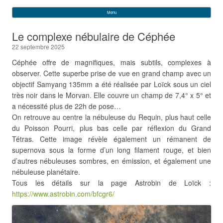
VEGA
Rechercher :
Menu
Skip to content
Le complexe nébulaire de Céphée
22 septembre 2025
Céphée offre de magnifiques, mais subtils, complexes à
observer. Cette superbe prise de vue en grand champ avec un
objectif Samyang 135mm a été réalisée par Loïck sous un ciel
très noir dans le Morvan. Elle couvre un champ de 7,4° x 5° et
a nécessité plus de 22h de pose…
On retrouve au centre la nébuleuse du Requin, plus haut celle
du Poisson Pourri, plus bas celle par réflexion du Grand
Tétras. Cette image révèle également un rémanent de
supernova sous la forme d’un long filament rouge, et bien
d’autres nébuleuses sombres, en émission, et également une
nébuleuse planétaire.
Tous les détails sur la page Astrobin de Loïck :
https://www.astrobin.com/bfcgr6/