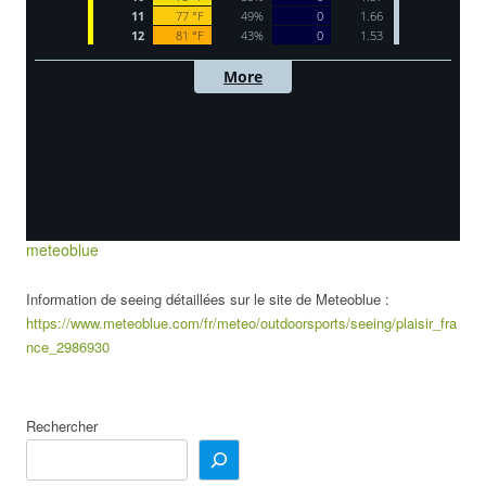
meteoblue
Information de seeing détaillées sur le site de Meteoblue :
https://www.meteoblue.com/fr/meteo/outdoorsports/seeing/plaisir_fra
nce_2986930
Rechercher