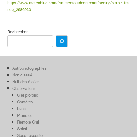
https://www.meteoblue.com/fr/meteo/outdoorsports/seeing/plaisir_fra
nce_2986930
Rechercher
Astrophotographies
Non classé
Nuit des étoiles
Observations
Ciel profond
Comètes
Lune
Planètes
Remote Chili
Soleil
Spectroscopie