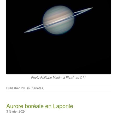
Photo Philippe Martin, à Plaisir au C11
Published by
, in
Planètes
.
Aurore boréale en Laponie
3 février 2024