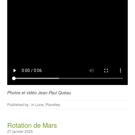
Photos et vidéo Jean-Paul Quéau
Published by
, in
Lune
,
Planètes
.
Rotation de Mars
27 janvier 2025