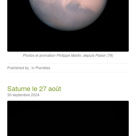
Photos et animation Philippe Martin
,
depuis Plaisir (78)
Published by
, in
Planètes
.
Saturne le 27 août
30 septembre 2024