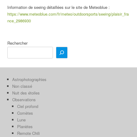
Information de seeing détaillées sur le site de Meteoblue :
https://www.meteoblue.com/fr/meteo/outdoorsports/seeing/plaisir_fra
nce_2986930
Rechercher
Astrophotographies
Non classé
Nuit des étoiles
Observations
Ciel profond
Comètes
Lune
Planètes
Remote Chili