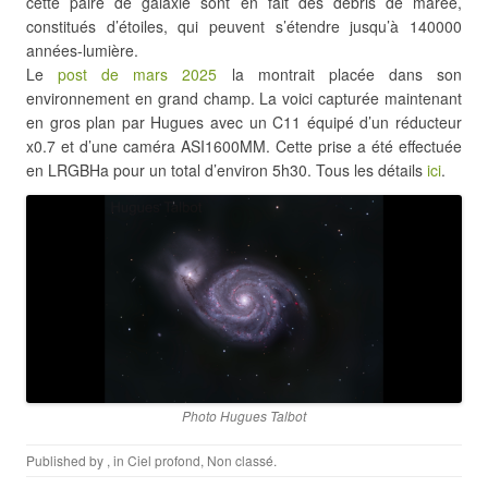
cette paire de galaxie sont en fait des débris de marée,
constitués d’étoiles, qui peuvent s’étendre jusqu’à 140000
années-lumière.
Le
post de mars 2025
la montrait placée dans son
environnement en grand champ. La voici capturée maintenant
en gros plan par Hugues avec un C11 équipé d’un réducteur
x0.7 et d’une caméra ASI1600MM. Cette prise a été effectuée
en LRGBHa pour un total d’environ 5h30. Tous les détails
ici
.
Photo Hugues Talbot
Published by
, in
Ciel profond
,
Non classé
.