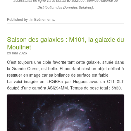
accessibles en ligne via le portail BASS2000 (Service National de
Distribution des Données Solaires).
Published by
, in
Evénements
.
Saison des galaxies : M101, la galaxie du
Moulinet
23 mai 2026
C’est toujours une cible favorite tant cette galaxie, située dans
la Grande Ourse, est belle. Et pourtant c’est un objet délicat à
restituer en image car sa brillance de surface est faible.
La voici imagée en LRGBHa par Hugues avec un C11 XLT
équipé d’une caméra ASI294MM. Temps de pose total : 5h30.