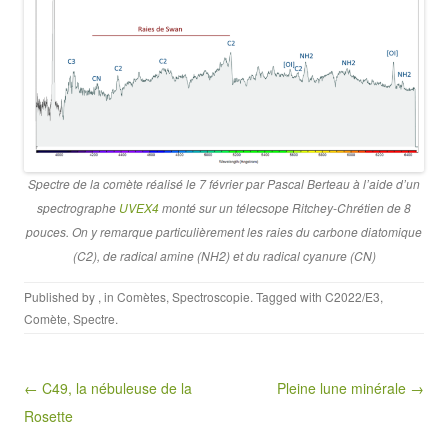
Spectre de la comète réalisé le 7 février par Pascal Berteau à l’aide d’un
spectrographe
UVEX4
monté sur un télecsope Ritchey-Chrétien de 8
pouces
.
On y remarque particulièrement les raies du carbone diatomique
(C2), de radical amine (NH2) et du radical cyanure (CN)
Published by
, in
Comètes
,
Spectroscopie
. Tagged with
C2022/E3
,
Comète
,
Spectre
.
Post navigation
← C49, la nébuleuse de la
Pleine lune minérale →
Rosette