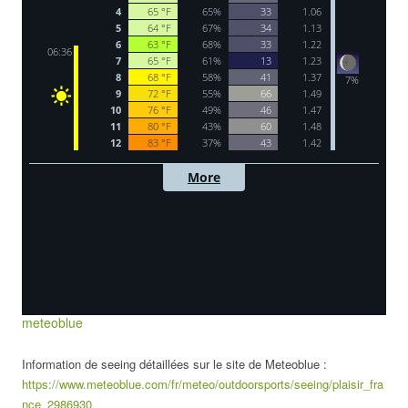
meteoblue
Information de seeing détaillées sur le site de Meteoblue :
https://www.meteoblue.com/fr/meteo/outdoorsports/seeing/plaisir_fra
nce_2986930