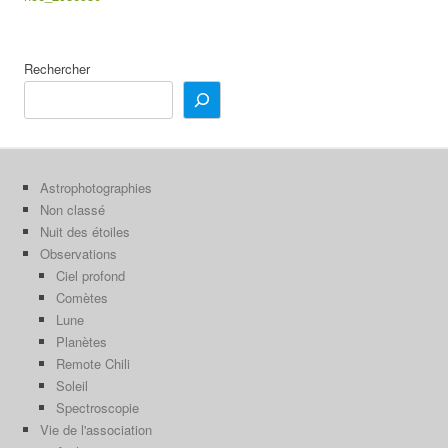
Rechercher
Astrophotographies
Non classé
Nuit des étoiles
Observations
Ciel profond
Comètes
Lune
Planètes
Remote Chili
Soleil
Spectroscopie
Vie de l'association