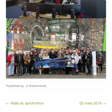
Published by
, in
Evénements
.
Post navigation
← Visite du synchrotron
02 mars 2018 →