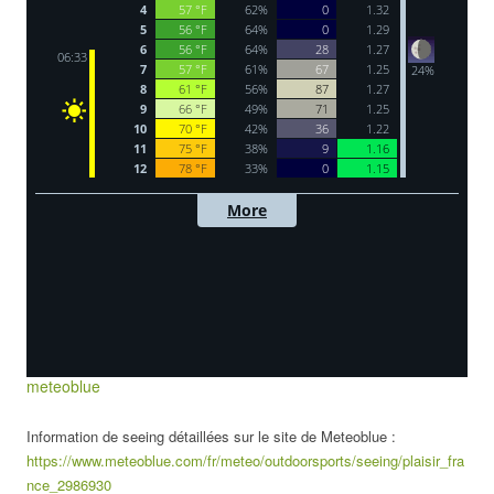
meteoblue
Information de seeing détaillées sur le site de Meteoblue :
https://www.meteoblue.com/fr/meteo/outdoorsports/seeing/plaisir_fra
nce_2986930