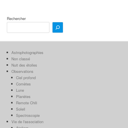
Rechercher
Astrophotographies
Non classé
Nuit des étoiles
Observations
Ciel profond
Comètes
Lune
Planètes
Remote Chili
Soleil
Spectroscopie
Vie de l'association
Ateliers